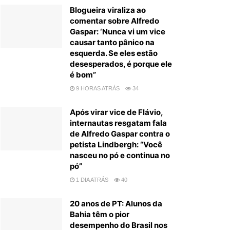
Blogueira viraliza ao
comentar sobre Alfredo
Gaspar: ‘Nunca vi um vice
causar tanto pânico na
esquerda. Se eles estão
desesperados, é porque ele
é bom”
9 HORAS ATRÁS
34
Após virar vice de Flávio,
internautas resgatam fala
de Alfredo Gaspar contra o
petista Lindbergh: “Você
nasceu no pó e continua no
pó”
1 DIA ATRÁS
40
20 anos de PT: Alunos da
Bahia têm o pior
desempenho do Brasil nos