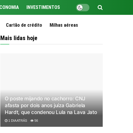
CONOMIA
INVESTIMENTOS
Cartão de crédito
Milhas aéreas
Mais lidas hoje
O poste mijando no cachorro: CNJ
afasta por dois anos juíza Gabriela
Hardt, que condenou Lula na Lava Jato
1 DIA ATRÁS
56