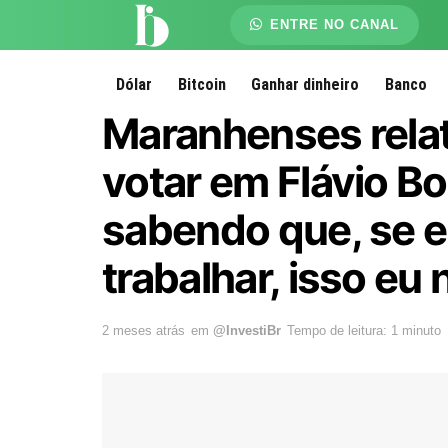
ENTRE NO CANAL
Dólar
Bitcoin
Ganhar dinheiro
Banco
Maranhenses rela
votar em Flávio Bo
sabendo que, se el
trabalhar, isso eu
2 meses atrás
em
@InvestiBr
Tempo de leitura: 1 minuto