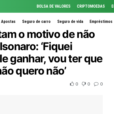
BOLSA DE VALORES
CRIPTOMOEDAS
E
Apostas
Seguro de carro
Seguro de vida
Empréstimos
tam o motivo de não
lsonaro: ‘Fiquei
e ganhar, vou ter que
 não quero não’
0
0
0