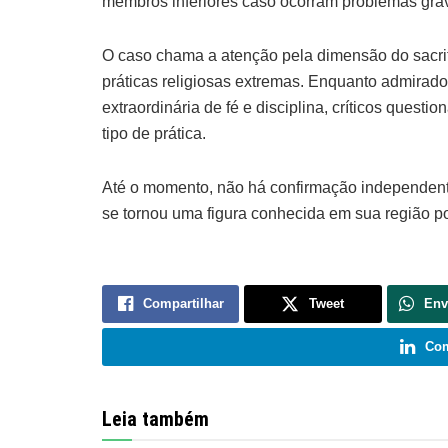
membros inferiores caso ocorram problemas grav
O caso chama a atenção pela dimensão do sacrif
práticas religiosas extremas. Enquanto admira
extraordinária de fé e disciplina, críticos questi
tipo de prática.
Até o momento, não há confirmação independente
se tornou uma figura conhecida em sua região po
Compartilhar
Tweet
Env
Com
Leia também