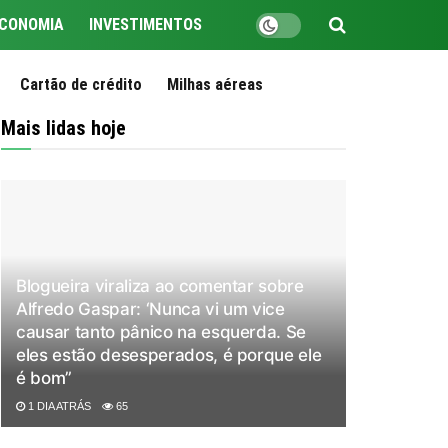
CONOMIA
INVESTIMENTOS
Cartão de crédito
Milhas aéreas
Mais lidas hoje
Blogueira viraliza ao comentar sobre
Alfredo Gaspar: ‘Nunca vi um vice
causar tanto pânico na esquerda. Se
eles estão desesperados, é porque ele
é bom”
1 DIA ATRÁS
65