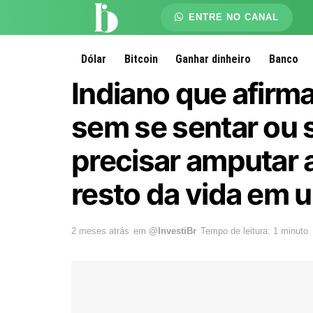
ENTRE NO CANAL
Dólar
Bitcoin
Ganhar dinheiro
Banco
Indiano que afirma
sem se sentar ou 
precisar amputar 
resto da vida em 
2 meses atrás
em
@InvestiBr
Tempo de leitura: 1 minuto