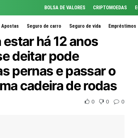
BOLSA DE VALORES
CRIPTOMOEDAS
E
Apostas
Seguro de carro
Seguro de vida
Empréstimos
 estar há 12 anos
se deitar pode
as pernas e passar o
uma cadeira de rodas
0
0
0