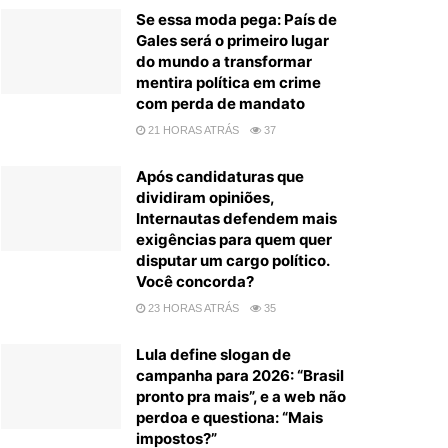
Se essa moda pega: País de
Gales será o primeiro lugar
do mundo a transformar
mentira política em crime
com perda de mandato
21 HORAS ATRÁS
37
Após candidaturas que
dividiram opiniões,
Internautas defendem mais
exigências para quem quer
disputar um cargo político.
Você concorda?
23 HORAS ATRÁS
35
Lula define slogan de
campanha para 2026: “Brasil
pronto pra mais”, e a web não
perdoa e questiona: “Mais
impostos?”