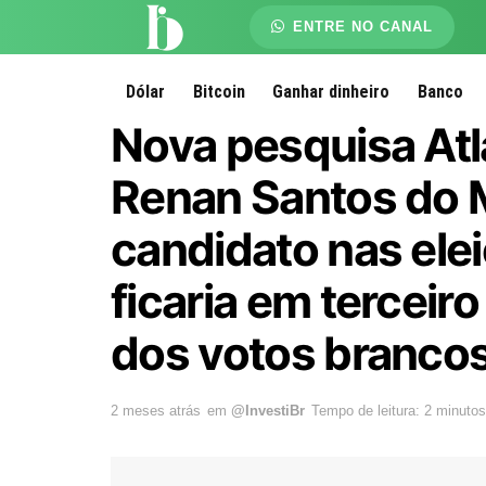
ENTRE NO CANAL
Dólar
Bitcoin
Ganhar dinheiro
Banco
Nova pesquisa Atl
Renan Santos do 
candidato nas ele
ficaria em terceiro
dos votos brancos
2 meses atrás
em
@InvestiBr
Tempo de leitura: 2 minutos