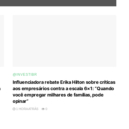
@INVESTIBR
Influenciadora rebate Erika Hilton sobre críticas
a
aos empresários contra a escala 6×1: “Quando
você empregar milhares de famílias, pode
opinar”
1 HORA ATRÁS
0