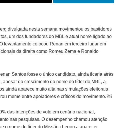
erg divulgada nesta semana movimentou os bastidores
ntos, um dos fundadores do MBL e atual nome ligado ao
. O levantamento colocou Renan em terceiro lugar em
dicionais da direita como Romeu Zema e Ronaldo
Renan Santos fosse o único candidato, ainda ficaria atrás
ue, apesar do crescimento do nome do líder do MBL, a
os ainda aparece muito alta nas simulações eleitorais
rou meme entre apoiadores e críticos do movimento. ￼
9% das intenções de voto em cenário nacional,
imento nas pesquisas. O desempenho chamou atenção
 que o nome do líder do Missão chegou a aparecer