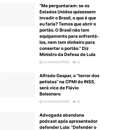
“Me perguntaram: se os
Estados Unidos quisessem
invadir o Brasil, o que é que
eu faria? Temos que abrir o
portão. O Brasil não tem
equipamento para enfrentá-
los, nem tem dinheiro para
consertar o portão.” Diz
Ministro da Defesa de Lula
23 HORAS ATRÁS
41
Alfredo Gaspar, o “terror dos
petistas” na CPMI do INSS,
será vice de Flávio
Bolsonaro
14 HORAS ATRÁS
25
Advogada abandona
podcast após apresentador
defender Lula: “Defender o