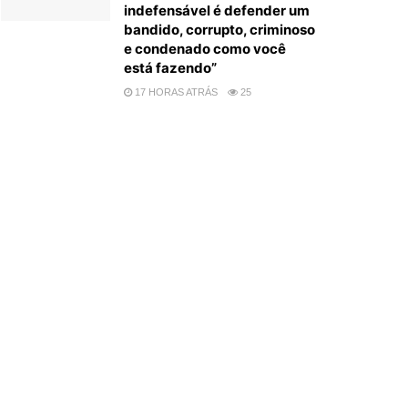
indefensável é defender um
bandido, corrupto, criminoso
e condenado como você
está fazendo”
17 HORAS ATRÁS
25