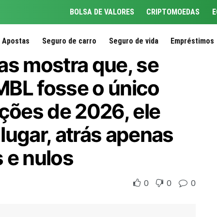
BOLSA DE VALORES
CRIPTOMOEDAS
E
Apostas
Seguro de carro
Seguro de vida
Empréstimos
as mostra que, se
MBL fosse o único
ições de 2026, ele
 lugar, atrás apenas
 e nulos
0
0
0