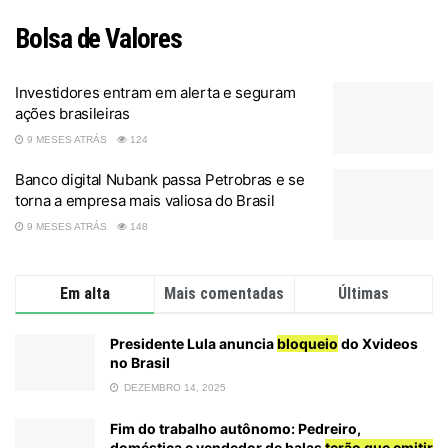
Bolsa de Valores
Investidores entram em alerta e seguram
ações brasileiras
9 MESES ATRÁS
124
Banco digital Nubank passa Petrobras e se
torna a empresa mais valiosa do Brasil
9 MESES ATRÁS
148
Em alta
Mais comentadas
Últimas
Presidente Lula anuncia
bloqueio
do Xvideos
no Brasil
DEZEMBRO 14, 2025
Fim do trabalho autônomo: Pedreiro,
doméstica e vendedor de balas
terão que emitir