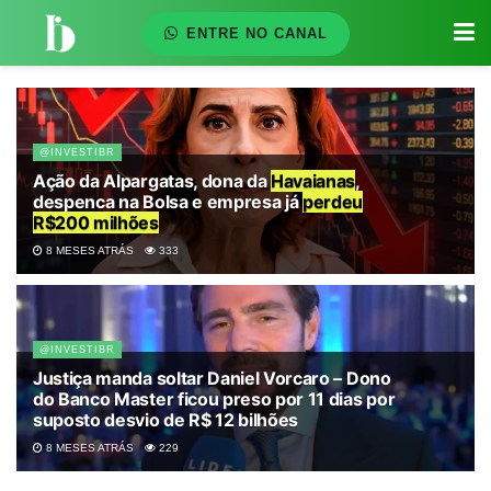
ENTRE NO CANAL
@INVESTIBR
Ação da Alpargatas, dona da
Havaianas
,
despenca na Bolsa e empresa já
perdeu
R$200 milhões
8 MESES ATRÁS
333
@INVESTIBR
Justiça manda soltar Daniel Vorcaro – Dono
do Banco Master ficou preso por 11 dias por
suposto desvio de R$ 12 bilhões
8 MESES ATRÁS
229