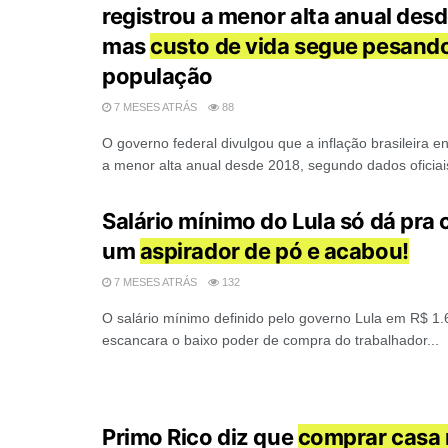
registrou a menor alta anual des
mas
custo de vida segue pesand
população
7 MESES ATRÁS
88
O governo federal divulgou que a inflação brasileira 
a menor alta anual desde 2018, segundo dados oficiais
Salário mínimo do Lula só dá pra
um
aspirador de pó e acabou!
7 MESES ATRÁS
132
O salário mínimo definido pelo governo Lula em R$ 1
escancara o baixo poder de compra do trabalhador...
Primo Rico diz que
comprar casa 