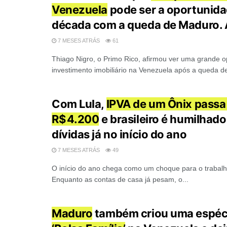
Venezuela
pode ser a oportunida
década com a queda de Maduro. A
7 MESES ATRÁS
61
Thiago Nigro, o Primo Rico, afirmou ver uma grande 
investimento imobiliário na Venezuela após a queda de
Com Lula,
IPVA de um Ônix passa
R$ 4.200
e brasileiro é humilhad
dívidas já no início do ano
7 MESES ATRÁS
49
O início do ano chega como um choque para o trabalha
Enquanto as contas de casa já pesam, o...
Maduro
também criou uma espéc