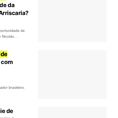
de da
rriscaria?
oportunidade de
 Nicolás...
 de
o com
dor brasileiro.
ie de