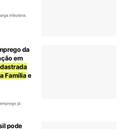
rga tributária.
emprego da
ação em
dastrada
a Família
e
semprego já
sil pode