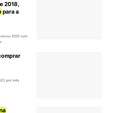
de 2018,
o
para a
encerrou 2025 com
...
 comprar
.621 por mês
na