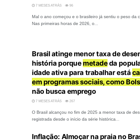
7 MESES ATRÁS
96
Mal o ano começou e o brasileiro já sentiu o peso da ca
Nas primeiras horas de 2026, o...
Brasil atinge menor taxa de des
história porque
metade
da popul
idade ativa para trabalhar está
ca
em programas sociais, como Bols
não busca emprego
7 MESES ATRÁS
267
O Brasil alcançou no fim de 2025 a menor taxa de de
registrada desde o início da série histórica...
Inflação: Almoçar na praia no Bra