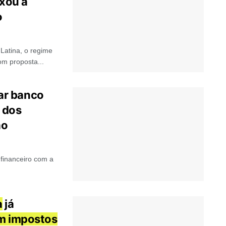
xou a
o
Latina, o regime
m proposta...
ar banco
 dos
ão
 financeiro com a
a
já
em impostos