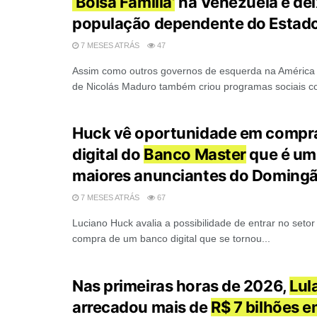
‘Bolsa Família’
na Venezuela e dei
população dependente do Estad
7 MESES ATRÁS
47
Assim como outros governos de esquerda na América 
de Nicolás Maduro também criou programas sociais co
Huck vê oportunidade em compr
digital do
Banco Master
que é um
maiores anunciantes do Doming
7 MESES ATRÁS
67
Luciano Huck avalia a possibilidade de entrar no setor
compra de um banco digital que se tornou...
Nas primeiras horas de 2026,
Lul
arrecadou mais de
R$ 7 bilhões 