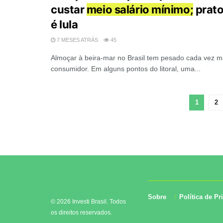
custar
meio salário mínimo;
prato
é lula
7 MESES ATRÁS
45
Almoçar à beira-mar no Brasil tem pesado cada vez m
consumidor. Em alguns pontos do litoral, uma...
1
2
Sobre
Política de Pr
© 2026 Investi Brasil. Todos
os direitos reservados.