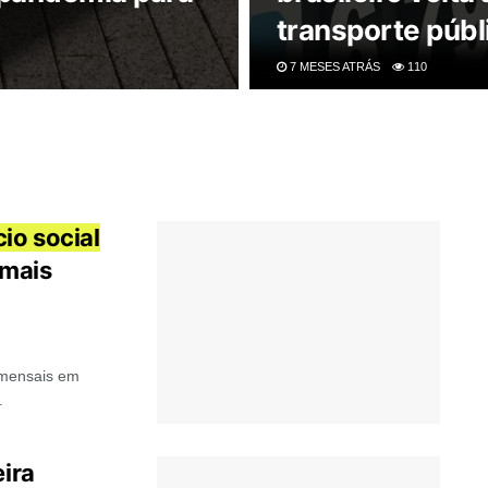
transporte públ
7 MESES ATRÁS
110
cio social
 mais
 mensais em
.
eira