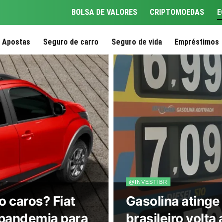
BOLSA DE VALORES
CRIPTOMOEDAS
E
Apostas
Seguro de carro
Seguro de vida
Empréstimos
@INVESTIBR
o caros? Fiat
Gasolina ating
pandemia para
brasileiro volta 