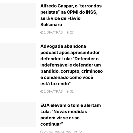
Alfredo Gaspar, o “terror dos
petistas” na CPMI do INSS,
será vice de Flávio
Bolsonaro
1 DIA ATRÁS
27
Advogada abandona
podcast após apresentador
defender Lula: “Defender o
indefensável é defender um
bandido, corrupto, criminoso
e condenado como você
está fazendo”
1 DIA ATRÁS
31
EUA elevam o tom e alertam
Lula: “Novas medidas
podem vir se crise
continuar”
23 HORAS ATRÁS
22