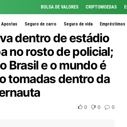
BOLSA DE VALORES
CRIPTOMOEDAS
E
Apostas
Seguro de carro
Seguro de vida
Empréstimos
va dentro de estádio
 no rosto de policial;
 o Brasil e o mundo é
ão tomadas dentro da
ternauta
0
0
0