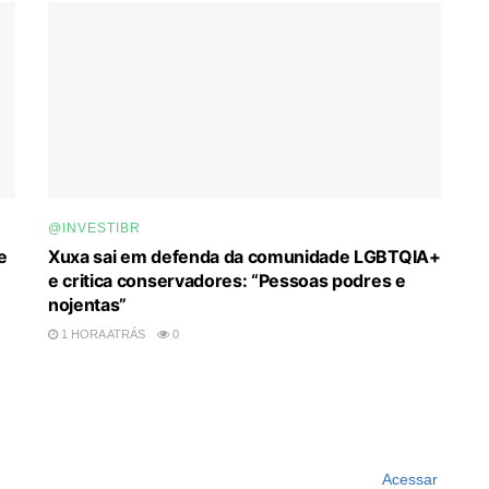
@INVESTIBR
e
Xuxa sai em defenda da comunidade LGBTQIA+
e critica conservadores: “Pessoas podres e
nojentas”
1 HORA ATRÁS
0
Acessar