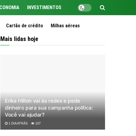
CONOMIA
INVESTIMENTOS
Cartão de crédito
Milhas aéreas
Mais lidas hoje
Erika Hilton vai às redes e pede
dinheiro para sua campanha política:
Você vai ajudar?
1 DIA ATRÁS
107