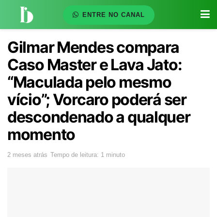
ENTRE NO CANAL
Gilmar Mendes compara
Caso Master e Lava Jato:
“Maculada pelo mesmo
vício”; Vorcaro poderá ser
descondenado a qualquer
momento
2 meses atrás
Tempo de leitura: 1 minuto