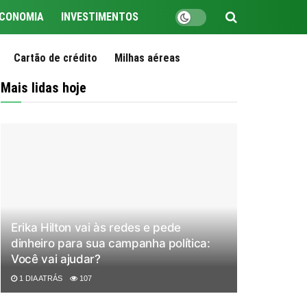
CONOMIA
INVESTIMENTOS
Cartão de crédito
Milhas aéreas
Mais lidas hoje
Erika Hilton vai às redes e pede
dinheiro para sua campanha política:
Você vai ajudar?
1 DIA ATRÁS
107