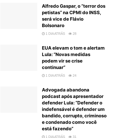
Alfredo Gaspar, o “terror dos
petistas” na CPMI do INSS,
será vice de Flávio
Bolsonaro
1 DIA ATRÁS
28
EUA elevam o tom e alertam
Lula: “Novas medidas
podem vir se crise
continuar”
1 DIA ATRÁS
24
Advogada abandona
podcast após apresentador
defender Lula: “Defender o
indefensável é defender um
bandido, corrupto, criminoso
e condenado como você
está fazendo”
1 DIA ATRÁS
31