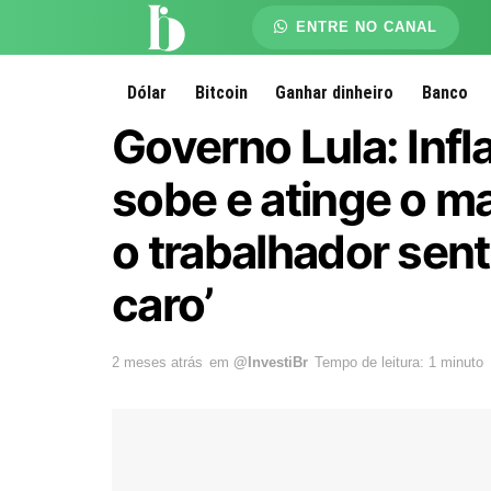
ENTRE NO CANAL
Dólar
Bitcoin
Ganhar dinheiro
Banco
Governo Lula: Inf
sobe e atinge o ma
o trabalhador sent
caro’
2 meses atrás
em
@InvestiBr
Tempo de leitura: 1 minuto