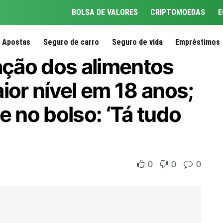
BOLSA DE VALORES
CRIPTOMOEDAS
E
Apostas
Seguro de carro
Seguro de vida
Empréstimos
lação dos alimentos
ior nível em 18 anos;
e no bolso: ‘Tá tudo
0
0
0