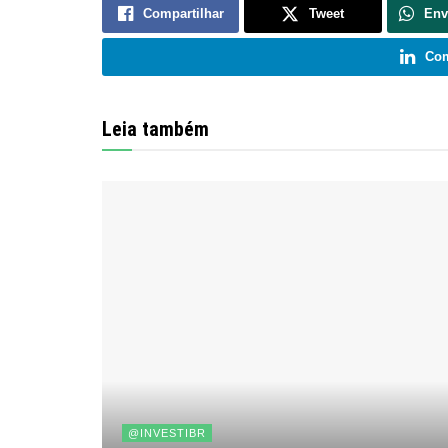
Compartilhar
Tweet
Env
Com
Leia também
@INVESTIBR