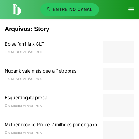
ENTRE NO CANAL
Arquivos:
Story
Bolsa familia x CLT
9 MESES ATRÁS
0
Nubank vale mais que a Petrobras
9 MESES ATRÁS
0
Esquerdogata presa
9 MESES ATRÁS
0
Mulher recebe Pix de 2 milhões por engano
9 MESES ATRÁS
0