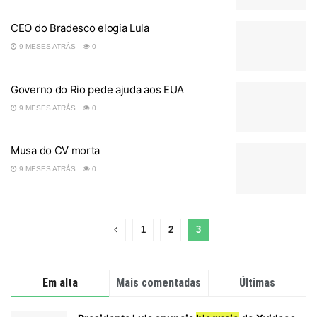
CEO do Bradesco elogia Lula
9 MESES ATRÁS
0
Governo do Rio pede ajuda aos EUA
9 MESES ATRÁS
0
Musa do CV morta
9 MESES ATRÁS
0
1
2
3
Em alta
Mais comentadas
Últimas