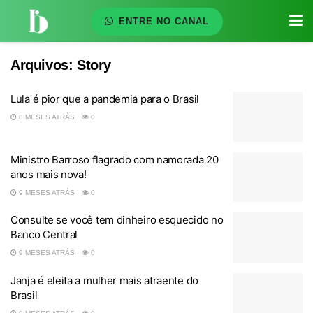
ENTRE NO CANAL
Arquivos:
Story
Lula é pior que a pandemia para o Brasil
8 MESES ATRÁS
0
Ministro Barroso flagrado com namorada 20
anos mais nova!
9 MESES ATRÁS
0
Consulte se você tem dinheiro esquecido no
Banco Central
9 MESES ATRÁS
0
Janja é eleita a mulher mais atraente do
Brasil