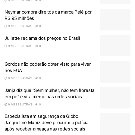
9 MESES ATRÁS
0
Neymar compra direitos da marca Pelé por
R$ 95 milhões
9 MESES ATRÁS
0
Juliette reclama dos preços no Brasil
9 MESES ATRÁS
0
Gordos não poderão obter visto para viver
nos EUA
9 MESES ATRÁS
0
Janja diz que “Sem mulher, não tem floresta
em pé” e vira meme nas redes sociais
9 MESES ATRÁS
0
Especialista em segurança da Globo,
Jacqueline Muniz deve procurar a polícia
após receber ameaça nas redes sociais