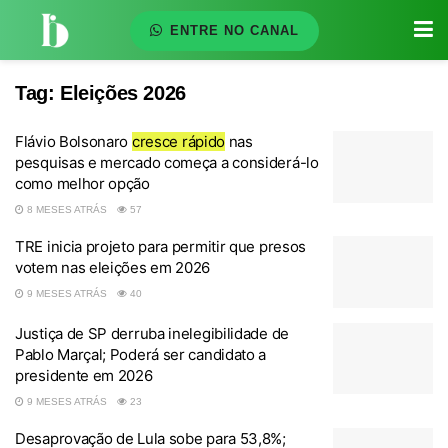
ENTRE NO CANAL
Tag:
Eleições 2026
Flávio Bolsonaro
cresce rápido
nas
pesquisas e mercado começa a considerá-lo
como melhor opção
8 MESES ATRÁS
57
TRE inicia projeto para permitir que presos
votem nas eleições em 2026
9 MESES ATRÁS
40
Justiça de SP derruba inelegibilidade de
Pablo Marçal; Poderá ser candidato a
presidente em 2026
9 MESES ATRÁS
23
Desaprovação de Lula sobe para 53,8%;