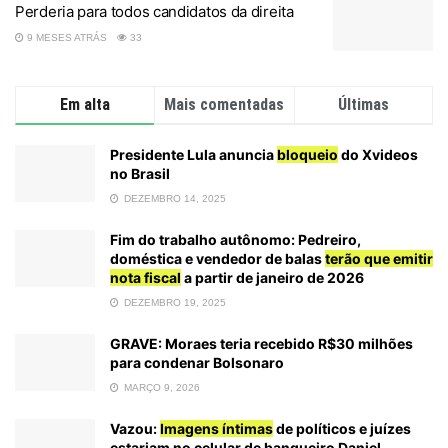
Perderia para todos candidatos da direita
9 MESES ATRÁS
33
Em alta
Mais comentadas
Últimas
Presidente Lula anuncia
bloqueio
do Xvideos
no Brasil
DEZEMBRO 14, 2025
Fim do trabalho autônomo: Pedreiro,
doméstica e vendedor de balas
terão que emitir
nota fiscal
a partir de janeiro de 2026
DEZEMBRO 19, 2025
GRAVE: Moraes teria recebido R$30 milhões
para condenar Bolsonaro
MARÇO 9, 2026
Vazou:
Imagens íntimas
de políticos e juízes
estariam no celular de banqueiro Daniel