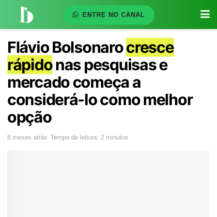
ENTRE NO CANAL
Flávio Bolsonaro
cresce
rápido
nas pesquisas e
mercado começa a
considerá-lo como melhor
opção
8 meses atrás
Tempo de leitura: 2 minutos