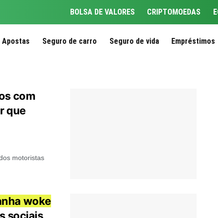
BOLSA DE VALORES
CRIPTOMOEDAS
E
Apostas
Seguro de carro
Seguro de vida
Empréstimos
ros com
r que
dos motoristas
nha woke
s sociais