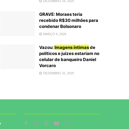
DEZEMBRO 19, 2025
GRAVE: Moraes teria
recebido R$30 milhões para
condenar Bolsonaro
MARÇO 9, 2026
Vazou:
Imagens íntimas
de
políticos e juízes estariam no
celular de banqueiro Daniel
Vorcaro
DEZEMBRO 31, 2025
o