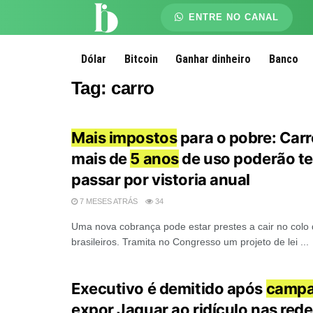
ENTRE NO CANAL
Dólar
Bitcoin
Ganhar dinheiro
Banco
Tag:
carro
Mais impostos
para o pobre: Car
mais de
5 anos
de uso poderão te
passar por vistoria anual
7 MESES ATRÁS
34
Uma nova cobrança pode estar prestes a cair no colo 
brasileiros. Tramita no Congresso um projeto de lei ...
Executivo é demitido após
campa
expor Jaguar ao ridículo nas rede