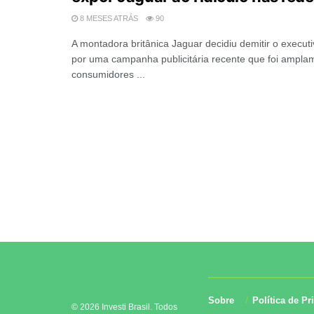
8 MESES ATRÁS
90
A montadora britânica Jaguar decidiu demitir o execut
por uma campanha publicitária recente que foi amplam
consumidores ...
Sobre
Política de Pr
© 2026 Investi Brasil. Todos