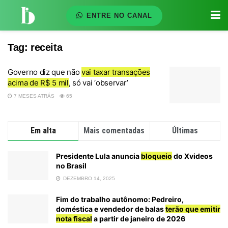
ENTRE NO CANAL
Tag:
receita
Governo diz que não
vai taxar transações
acima de R$ 5 mil
, só vai ‘observar’
7 MESES ATRÁS
65
Em alta
Mais comentadas
Últimas
Presidente Lula anuncia
bloqueio
do Xvideos
no Brasil
DEZEMBRO 14, 2025
Fim do trabalho autônomo: Pedreiro,
doméstica e vendedor de balas
terão que emitir
nota fiscal
a partir de janeiro de 2026