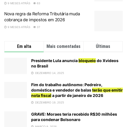
9 MESES ATRÁS
63
Nova regra da Reforma Tributária muda
cobrança de impostos em 2026
9 MESES ATRÁS
37
Em alta
Mais comentadas
Últimas
Presidente Lula anuncia
bloqueio
do Xvideos
no Brasil
DEZEMBRO 14, 2025
Fim do trabalho autônomo: Pedreiro,
doméstica e vendedor de balas
terão que emitir
nota fiscal
a partir de janeiro de 2026
DEZEMBRO 19, 2025
GRAVE: Moraes teria recebido R$30 milhões
para condenar Bolsonaro
MARÇO 9, 2026