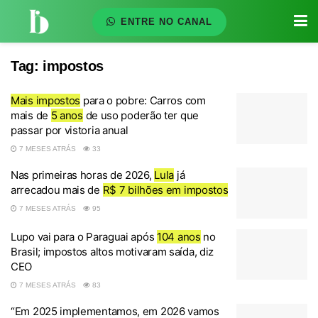
ENTRE NO CANAL
Tag:
impostos
Mais impostos
para o pobre: Carros com
mais de
5 anos
de uso poderão ter que
passar por vistoria anual
7 MESES ATRÁS
33
Nas primeiras horas de 2026,
Lula
já
arrecadou mais de
R$ 7 bilhões em impostos
7 MESES ATRÁS
95
Lupo vai para o Paraguai após
104 anos
no
Brasil; impostos altos motivaram saída, diz
CEO
7 MESES ATRÁS
83
“Em 2025 implementamos, em 2026 vamos