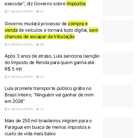
executar”, diz Governo sobre
impostos
7 MESES ATRÁS
54
Governo mudará processo de
compra e
venda
de veículos e tornará tudo digital,
sem
chances de escapar da tributação
8 MESES ATRÁS
58
Após 3 anos de atraso, Lula sanciona isenção
do Imposto de Renda para quem ganha até
R$ 5 mil
8 MESES ATRÁS
33
Lula promete transporte público grátis no
Brasil inteiro; “Ninguém vai ganhar de mim
em 2026”
9 MESES ATRÁS
75
Mais de 250 mil brasileiros migram para o
Paraguai em busca de menos impostos e
custo de vida mais baixo