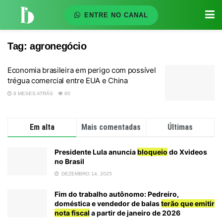
ENTRE NO CANAL
Tag:
agronegócio
Economia brasileira em perigo com possível
trégua comercial entre EUA e China
9 MESES ATRÁS
60
Em alta
Mais comentadas
Últimas
Presidente Lula anuncia
bloqueio
do Xvideos
no Brasil
DEZEMBRO 14, 2025
Fim do trabalho autônomo: Pedreiro,
doméstica e vendedor de balas
terão que emitir
nota fiscal
a partir de janeiro de 2026