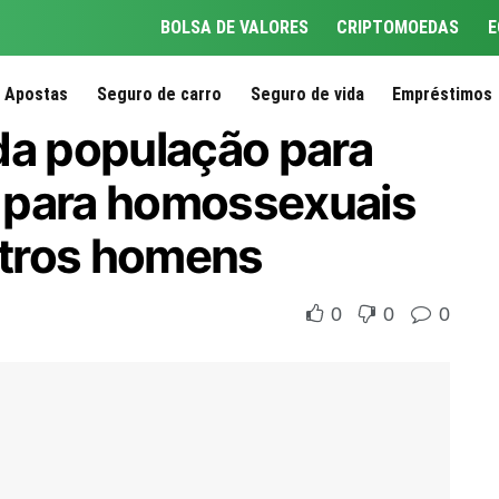
BOLSA DE VALORES
CRIPTOMOEDAS
E
Apostas
Seguro de carro
Seguro de vida
Empréstimos
da população para
l” para homossexuais
tros homens
0
0
0