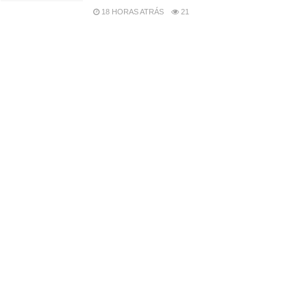
18 HORAS ATRÁS
21