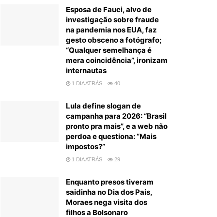
Esposa de Fauci, alvo de
investigação sobre fraude
na pandemia nos EUA, faz
gesto obsceno a fotógrafo;
“Qualquer semelhança é
mera coincidência”, ironizam
internautas
1 DIA ATRÁS
40
Lula define slogan de
campanha para 2026: “Brasil
pronto pra mais”, e a web não
perdoa e questiona: “Mais
impostos?”
1 DIA ATRÁS
29
Enquanto presos tiveram
saidinha no Dia dos Pais,
Moraes nega visita dos
filhos a Bolsonaro