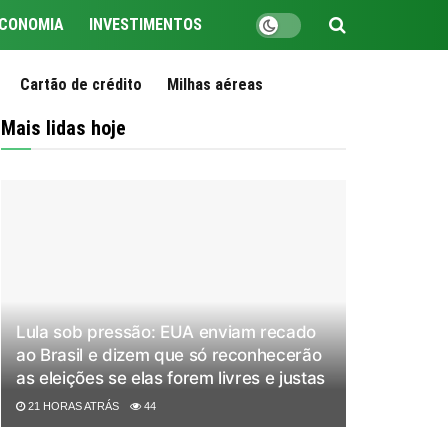
CONOMIA
INVESTIMENTOS
Cartão de crédito
Milhas aéreas
Mais lidas hoje
Lula sob pressão: EUA enviam recado
ao Brasil e dizem que só reconhecerão
as eleições se elas forem livres e justas
21 HORAS ATRÁS
44