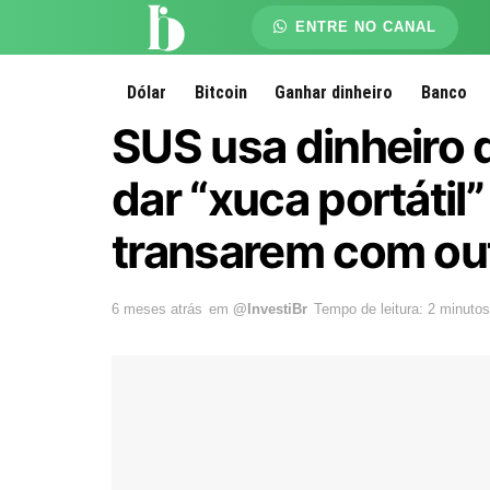
ENTRE NO CANAL
Dólar
Bitcoin
Ganhar dinheiro
Banco
SUS usa dinheiro 
dar “xuca portáti
transarem com ou
6 meses atrás
em
@InvestiBr
Tempo de leitura: 2 minutos