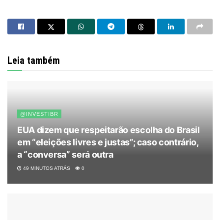
Leia também
@INVESTIBR
EUA dizem que respeitarão escolha do Brasil
em “eleições livres e justas”; caso contrário,
a “conversa” será outra
49 MINUTOS ATRÁS
0