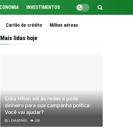
CONOMIA
INVESTIMENTOS
Cartão de crédito
Milhas aéreas
Mais lidas hoje
Erika Hilton vai às redes e pede
dinheiro para sua campanha política:
Você vai ajudar?
1 DIA ATRÁS
108