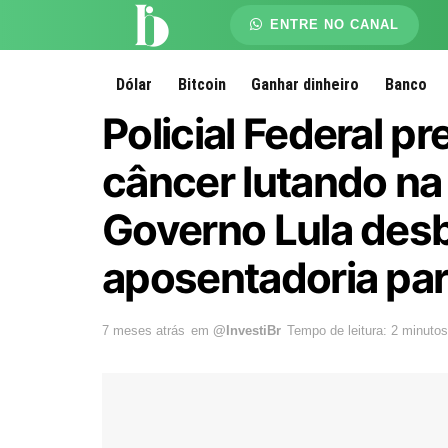
ENTRE NO CANAL
Dólar
Bitcoin
Ganhar dinheiro
Banco
Policial Federal p
câncer lutando na 
Governo Lula des
aposentadoria par
7 meses atrás
em
@InvestiBr
Tempo de leitura: 2 minutos