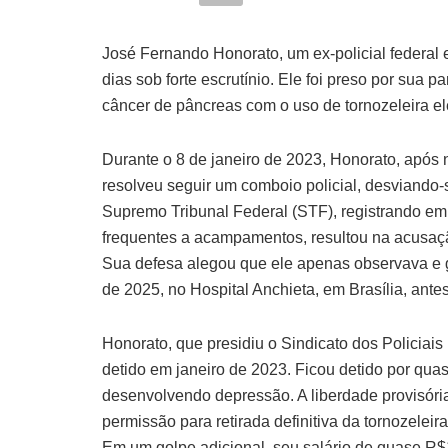
José Fernando Honorato, um ex-policial federal e
dias sob forte escrutínio. Ele foi preso por sua 
câncer de pâncreas com o uso de tornozeleira el
Durante o 8 de janeiro de 2023, Honorato, após 
resolveu seguir um comboio policial, desviando-s
Supremo Tribunal Federal (STF), registrando em ví
frequentes a acampamentos, resultou na acusaçã
Sua defesa alegou que ele apenas observava e g
de 2025, no Hospital Anchieta, em Brasília, ante
Honorato, que presidiu o Sindicato dos Policiais
detido em janeiro de 2023. Ficou detido por qu
desenvolvendo depressão. A liberdade provisóri
permissão para retirada definitiva da tornozeleir
Em um golpe adicional, seu salário de quase R$1