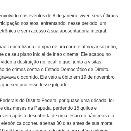
nvolvido nos eventos de 8 de janeiro, viveu seus últimos
participação nos atos, enfrentando, nesse período, um
etrônica e sem acesso à sua aposentadoria integral.
não concretizar a compra de um carro e almoçar sozinho,
e de seu plano inicial de ir ao cinema. Ele acabou no
deo a destruição no local, o que, junto a visitas
o de crimes contra o Estado Democrático de Direito.
ravava o ocorrido. Ele veio a óbito em 19 de novembro
s que seu processo fosse julgado.
 Federais do Distrito Federal por quase uma década, foi
ase dez meses na Papuda, perdendo 15 quilos e
a veio após a descoberta de uma lesão no pâncreas e a
a eletrônica ocorreu apenas 30 dias antes de sua morte.
9 mil foi retido, sendo reduzido a um salário mínimo