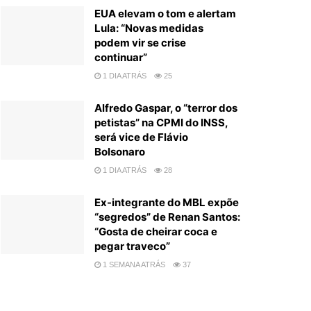
EUA elevam o tom e alertam
Lula: “Novas medidas
podem vir se crise
continuar”
1 DIA ATRÁS
25
Alfredo Gaspar, o “terror dos
petistas” na CPMI do INSS,
será vice de Flávio
Bolsonaro
1 DIA ATRÁS
28
Ex-integrante do MBL expõe
“segredos” de Renan Santos:
“Gosta de cheirar coca e
pegar traveco”
1 SEMANA ATRÁS
37