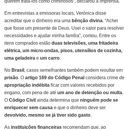
querem tratá-los como criminosos”, declarou à imprensa.
Em entrevistas a emissoras locais, Verónica disse
acreditar que o dinheiro era uma
bênção divina
. “Achei
que fosse um presente de Deus. Usei o valor para resolver
necessidades e ajudar minha família”, contou. Entre os
itens comprados estão
duas televisões, uma fritadeira
elétrica, um micro-ondas, pisos, utensílios de cozinha,
uma geladeira
e
um carro
.
No
Brasil
, casos semelhantes também podem resultar em
prisão
. O
artigo 169 do Código Penal
considera crime de
apropriação indébita
ficar com valores recebidos por
engano, com pena de até
um ano de detenção ou multa
.
O
Código Civil
ainda determina que
ninguém pode se
enriquecer sem causa
e que o dinheiro deve ser
devolvido, mesmo se já tiver sido gasto
.
As
instituições financeiras
recomendam que, ao