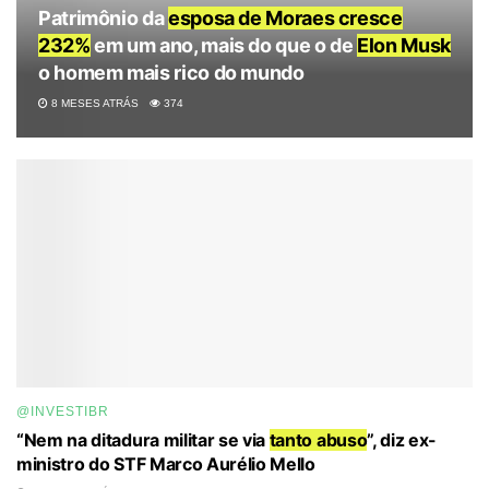
Patrimônio da
esposa de Moraes cresce
232%
em um ano, mais do que o de
Elon Musk
o homem mais rico do mundo
8 MESES ATRÁS
374
@INVESTIBR
“Nem na ditadura militar se via
tanto abuso
”, diz ex-
ministro do STF Marco Aurélio Mello