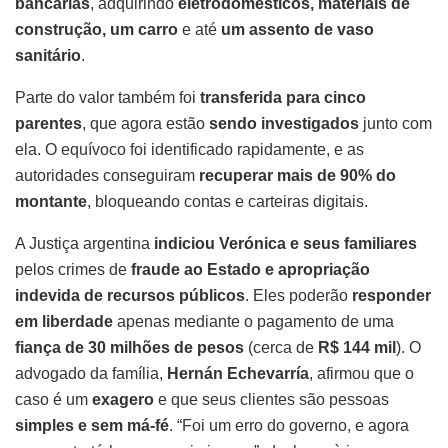
bancárias
, adquirindo
eletrodomésticos, materiais de
construção, um carro
e até
um assento de vaso
sanitário
.
Parte do valor também foi
transferida para cinco
parentes
, que agora estão
sendo investigados
junto com
ela. O equívoco foi identificado rapidamente, e as
autoridades conseguiram
recuperar mais de 90% do
montante
, bloqueando contas e carteiras digitais.
A Justiça argentina
indiciou Verónica e seus familiares
pelos crimes de
fraude ao Estado e apropriação
indevida de recursos públicos
. Eles poderão
responder
em liberdade
apenas mediante o pagamento de uma
fiança de 30 milhões de pesos
(cerca de
R$ 144 mil
). O
advogado da família,
Hernán Echevarría
, afirmou que o
caso é um
exagero
e que seus clientes são pessoas
simples e sem má-fé
. “Foi um erro do governo, e agora