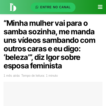
ENTRE NO CANAL
“Minha mulher vai para o
samba sozinha, me manda
uns vídeos sambando com
outros caras e eu digo:
‘beleza’”, diz Igor sobre
esposa feminista
1 mês atrás
Tempo de leitura: 1 minuto