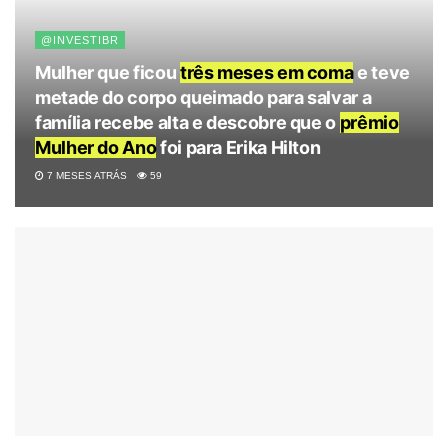
@INVESTIBR
Mulher que ficou
três meses em coma
e teve
metade do corpo queimado para salvar a
família recebe alta e descobre que o
prêmio
Mulher do Ano
foi para Erika Hilton
7 MESES ATRÁS
59