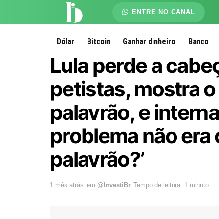
ENTRE NO CANAL
Dólar
Bitcoin
Ganhar dinheiro
Banco
Lula perde a cab
petistas, mostra o
palavrão, e intern
problema não era o
palavrão?’
1 mês atrás
em
@InvestiBr
Tempo de leitura: 1 minuto