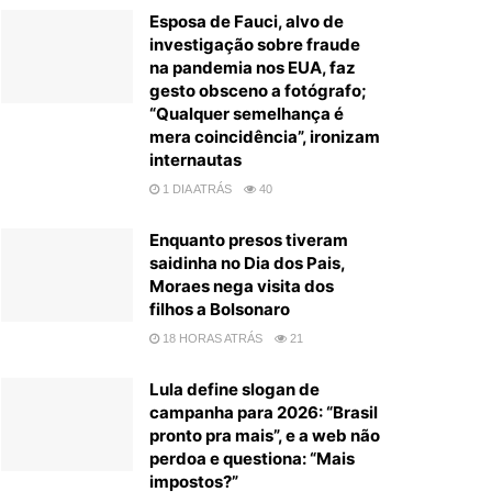
Esposa de Fauci, alvo de
investigação sobre fraude
na pandemia nos EUA, faz
gesto obsceno a fotógrafo;
“Qualquer semelhança é
mera coincidência”, ironizam
internautas
1 DIA ATRÁS
40
Enquanto presos tiveram
saidinha no Dia dos Pais,
Moraes nega visita dos
filhos a Bolsonaro
18 HORAS ATRÁS
21
Lula define slogan de
campanha para 2026: “Brasil
pronto pra mais”, e a web não
perdoa e questiona: “Mais
impostos?”