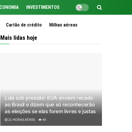
CONOMIA
INVESTIMENTOS
Cartão de crédito
Milhas aéreas
Mais lidas hoje
Lula sob pressão: EUA enviam recado
ao Brasil e dizem que só reconhecerão
as eleições se elas forem livres e justas
21 HORAS ATRÁS
44