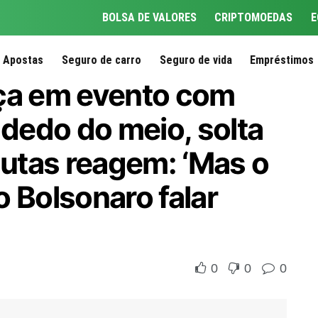
BOLSA DE VALORES
CRIPTOMOEDAS
E
Apostas
Seguro de carro
Seguro de vida
Empréstimos
eça em evento com
 dedo do meio, solta
autas reagem: ‘Mas o
 Bolsonaro falar
0
0
0