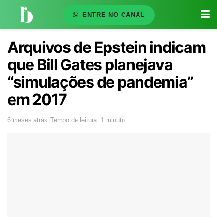
ENTRE NO CANAL
Arquivos de Epstein indicam
que Bill Gates planejava
“simulações de pandemia”
em 2017
6 meses atrás
Tempo de leitura: 1 minuto