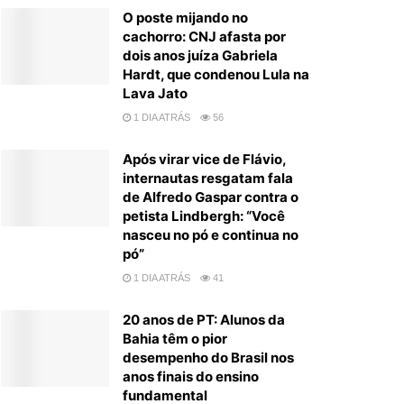
O poste mijando no
cachorro: CNJ afasta por
dois anos juíza Gabriela
Hardt, que condenou Lula na
Lava Jato
1 DIA ATRÁS
56
Após virar vice de Flávio,
internautas resgatam fala
de Alfredo Gaspar contra o
petista Lindbergh: “Você
nasceu no pó e continua no
pó”
1 DIA ATRÁS
41
20 anos de PT: Alunos da
Bahia têm o pior
desempenho do Brasil nos
anos finais do ensino
fundamental