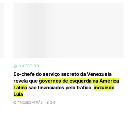
@INVESTIBR
Ex-chefe do serviço secreto da Venezuela
revela que
governos de esquerda na América
Latina
são financiados pelo tráfico,
incluindo
Lula
7 MESES ATRÁS
248