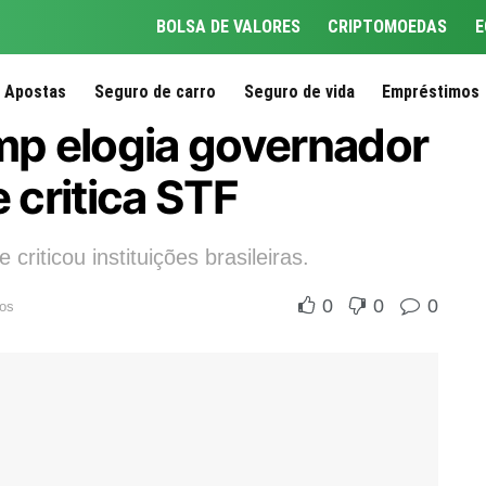
BOLSA DE VALORES
CRIPTOMOEDAS
E
Apostas
Seguro de carro
Seguro de vida
Empréstimos
p elogia governador
e critica STF
criticou instituições brasileiras.
0
0
0
tos