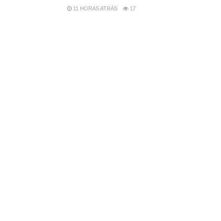
11 HORAS ATRÁS
17