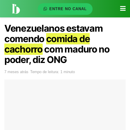
ENTRE NO CANAL
Venezuelanos estavam
comendo
comida de
cachorro
com maduro no
poder, diz ONG
7 meses atrás
Tempo de leitura: 1 minuto