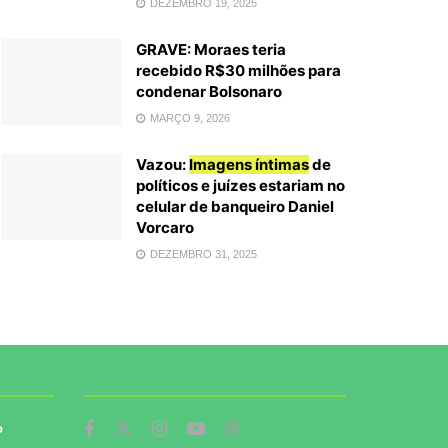
DEZEMBRO 19, 2025
GRAVE: Moraes teria
recebido R$30 milhões para
condenar Bolsonaro
MARÇO 9, 2026
Vazou:
Imagens íntimas
de
políticos e juízes estariam no
celular de banqueiro Daniel
Vorcaro
DEZEMBRO 31, 2025
o