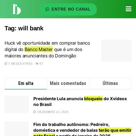
ENTRE NO CANAL
Tag:
will bank
Huck vê oportunidade em comprar banco
digital do
Banco Master
que é um dos
maiores anunciantes do Domingão
7 MESES ATRÁS
67
Em alta
Mais comentadas
Últimas
Presidente Lula anuncia
bloqueio
do Xvideos
no Brasil
DEZEMBRO 14, 2025
Fim do trabalho autônomo: Pedreiro,
doméstica e vendedor de balas
terão que emitir
nota fiscal
a partir de janeiro de 2026