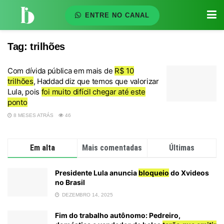
ENTRE NO CANAL
Tag:
trilhões
Com dívida pública em mais de
R$ 10
trilhões
, Haddad diz que temos que valorizar
Lula, pois
foi muito difícil chegar até este
ponto
8 MESES ATRÁS
46
Em alta
Mais comentadas
Últimas
Presidente Lula anuncia
bloqueio
do Xvideos
no Brasil
DEZEMBRO 14, 2025
Fim do trabalho autônomo: Pedreiro,