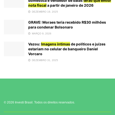
doméstica e vendedor de balas
terão que emitir
nota fiscal
a partir de janeiro de 2026
DEZEMBRO 19, 2025
GRAVE: Moraes teria recebido R$30 milhões
para condenar Bolsonaro
MARÇO 9, 2026
Vazou:
Imagens íntimas
de políticos e juízes
estariam no celular de banqueiro Daniel
Vorcaro
DEZEMBRO 31, 2025
© 2026 Investi Brasil. Todos os direitos reservados.