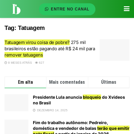
ENTRE NO CANAL
Tag:
Tatuagem
Tatuagem virou coisa de pobre?
275 mil
brasileiros estão pagando até R$ 24 mil para
remover tatuagens
8 MESES ATRÁS
627
Em alta
Mais comentadas
Últimas
Presidente Lula anuncia
bloqueio
do Xvideos
no Brasil
DEZEMBRO 14, 2025
Fim do trabalho autônomo: Pedreiro,
doméstica e vendedor de balas
terão que emitir
nota fiscal
a partir de janeiro de 2026