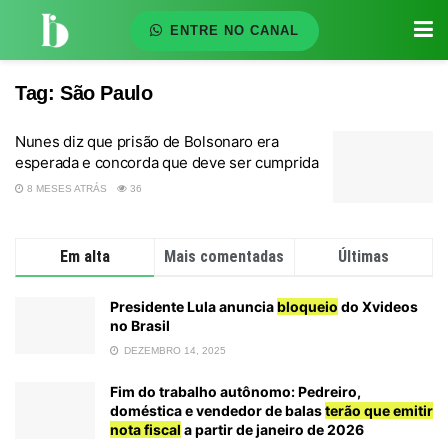
ENTRE NO CANAL
Tag:
São Paulo
Nunes diz que prisão de Bolsonaro era
esperada e concorda que deve ser cumprida
8 MESES ATRÁS
36
Em alta
Mais comentadas
Últimas
Presidente Lula anuncia
bloqueio
do Xvideos
no Brasil
DEZEMBRO 14, 2025
Fim do trabalho autônomo: Pedreiro,
doméstica e vendedor de balas
terão que emitir
nota fiscal
a partir de janeiro de 2026