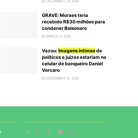
DEZEMBRO 19, 2025
GRAVE: Moraes teria
recebido R$30 milhões para
condenar Bolsonaro
MARÇO 9, 2026
Vazou:
Imagens íntimas
de
políticos e juízes estariam no
celular de banqueiro Daniel
Vorcaro
DEZEMBRO 31, 2025
o