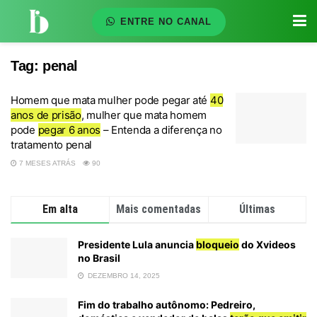
ENTRE NO CANAL
Tag:
penal
Homem que mata mulher pode pegar até
40
anos de prisão
, mulher que mata homem
pode
pegar 6 anos
– Entenda a diferença no
tratamento penal
7 MESES ATRÁS
90
Em alta
Mais comentadas
Últimas
Presidente Lula anuncia
bloqueio
do Xvideos
no Brasil
DEZEMBRO 14, 2025
Fim do trabalho autônomo: Pedreiro,