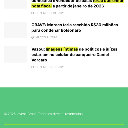
doméstica e vendedor de balas
terão que emitir
nota fiscal
a partir de janeiro de 2026
DEZEMBRO 19, 2025
GRAVE: Moraes teria recebido R$30 milhões
para condenar Bolsonaro
MARÇO 9, 2026
Vazou:
Imagens íntimas
de políticos e juízes
estariam no celular de banqueiro Daniel
Vorcaro
DEZEMBRO 31, 2025
© 2026 Investi Brasil. Todos os direitos reservados.