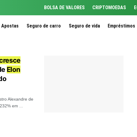
BOLSA DE VALORES
CRIPTOMOEDAS
E
Apostas
Seguro de carro
Seguro de vida
Empréstimos
cresce
de
Elon
do
stro Alexandre de
 232% em ...