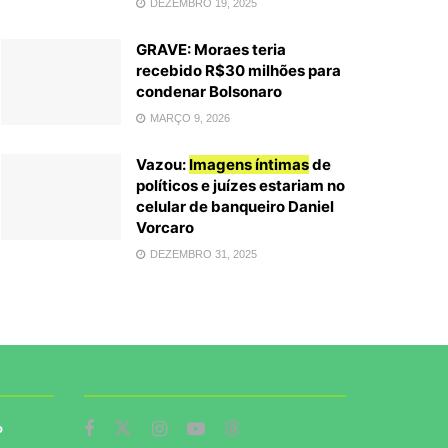
DEZEMBRO 19, 2025
GRAVE: Moraes teria
recebido R$30 milhões para
condenar Bolsonaro
MARÇO 9, 2026
Vazou:
Imagens íntimas
de
políticos e juízes estariam no
celular de banqueiro Daniel
Vorcaro
DEZEMBRO 31, 2025
o