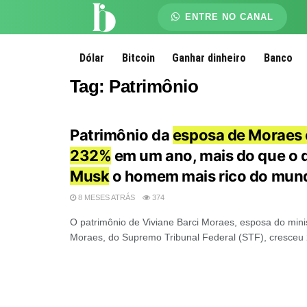
ENTRE NO CANAL
Dólar
Bitcoin
Ganhar dinheiro
Banco
Tag:
Patrimônio
Patrimônio da
esposa de Moraes 
232%
em um ano, mais do que o 
Musk
o homem mais rico do mun
8 MESES ATRÁS
374
O patrimônio de Viviane Barci Moraes, esposa do mini
Moraes, do Supremo Tribunal Federal (STF), cresceu