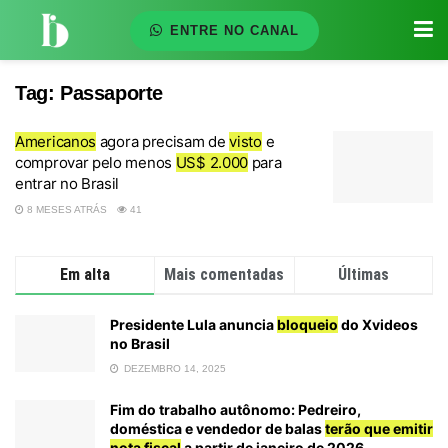
ENTRE NO CANAL
Tag:
Passaporte
Americanos
agora precisam de
visto
e
comprovar pelo menos
US$ 2.000
para
entrar no Brasil
8 MESES ATRÁS
41
Em alta
Mais comentadas
Últimas
Presidente Lula anuncia
bloqueio
do Xvideos
no Brasil
DEZEMBRO 14, 2025
Fim do trabalho autônomo: Pedreiro,
doméstica e vendedor de balas
terão que emitir
nota fiscal
a partir de janeiro de 2026