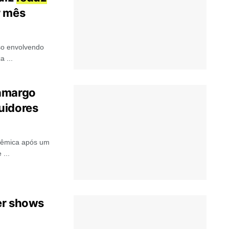
r mês
so envolvendo
 ...
Camargo
uidores
lêmica após um
...
er shows