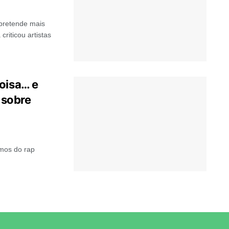
pretende mais
riticou artistas
oisa… e
 sobre
mos do rap