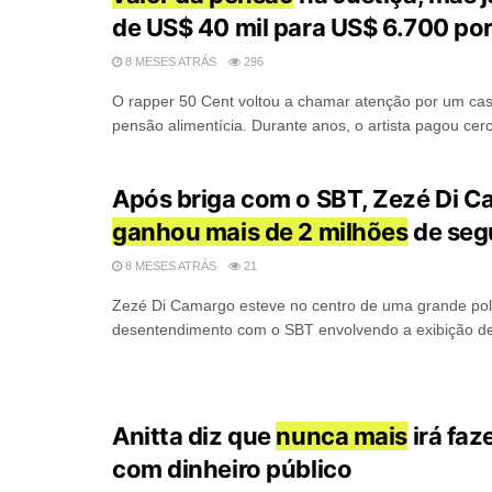
de US$ 40 mil para US$ 6.700 po
8 MESES ATRÁS
296
O rapper 50 Cent voltou a chamar atenção por um ca
pensão alimentícia. Durante anos, o artista pagou cerca
Após briga com o SBT, Zezé Di 
ganhou mais de 2 milhões
de seg
8 MESES ATRÁS
21
Zezé Di Camargo esteve no centro de uma grande po
desentendimento com o SBT envolvendo a exibição de 
Anitta diz que
nunca mais
irá faz
com dinheiro público