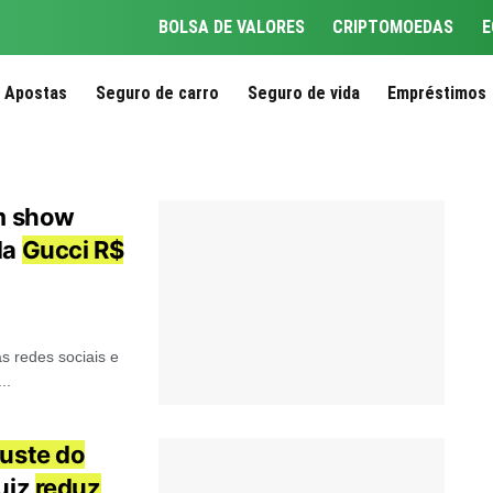
BOLSA DE VALORES
CRIPTOMOEDAS
E
Apostas
Seguro de carro
Seguro de vida
Empréstimos
 show
da
Gucci R$
s redes sociais e
..
juste do
uiz
reduz