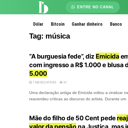
ENTRE NO CANAL
Dólar
Bitcoin
Ganhar dinheiro
Banco
Tag:
música
“A burguesia fede”, diz
Emicida
em
com ingresso a R$ 1.000 e blusa 
5.000
7 MESES ATRÁS
97
Uma declaração antiga de Emicida voltou a viralizar na
reacendeu críticas ao discurso do artista. Durante um .
Mãe do filho de 50 Cent pede
rea
valor da pensão
na Justiça, mas j