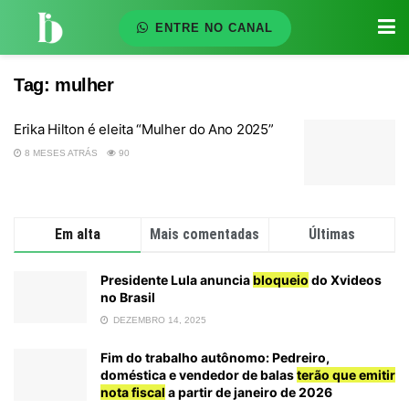
ENTRE NO CANAL
Tag:
mulher
Erika Hilton é eleita “Mulher do Ano 2025”
8 MESES ATRÁS
90
Em alta
Mais comentadas
Últimas
Presidente Lula anuncia
bloqueio
do Xvideos
no Brasil
DEZEMBRO 14, 2025
Fim do trabalho autônomo: Pedreiro,
doméstica e vendedor de balas
terão que emitir
nota fiscal
a partir de janeiro de 2026