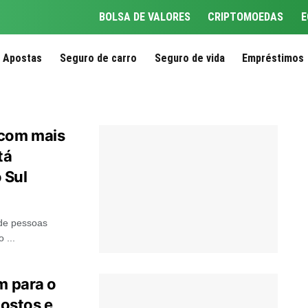
BOLSA DE VALORES
CRIPTOMOEDAS
E
Apostas
Seguro de carro
Seguro de vida
Empréstimos
 com mais
tá
 Sul
 de pessoas
 ...
m para o
ostos e