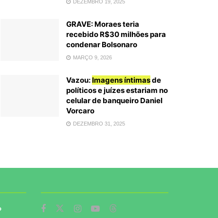
DEZEMBRO 19, 2025
GRAVE: Moraes teria
recebido R$30 milhões para
condenar Bolsonaro
MARÇO 9, 2026
Vazou:
Imagens íntimas
de
políticos e juízes estariam no
celular de banqueiro Daniel
Vorcaro
DEZEMBRO 31, 2025
o