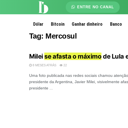
ENTRE NO CANAL
Dólar
Bitcoin
Ganhar dinheiro
Banco
Tag:
Mercosul
Milei
se afasta o máximo
de Lula 
8 MESES ATRÁS
22
Uma foto publicada nas redes sociais chamou atenção
presidente da Argentina, Javier Milei, visivelmente afa
presidente ...