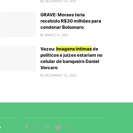
DEZEMBRO 19, 2025
GRAVE: Moraes teria
recebido R$30 milhões para
condenar Bolsonaro
MARÇO 9, 2026
Vazou:
Imagens íntimas
de
políticos e juízes estariam no
celular de banqueiro Daniel
Vorcaro
DEZEMBRO 31, 2025
o