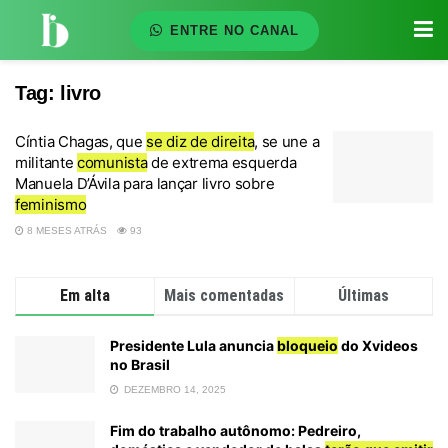
ENTRE NO CANAL
Tag:
livro
Cíntia Chagas, que
se diz de direita
, se une a
militante
comunista
de extrema esquerda
Manuela D’Ávila para lançar livro sobre
feminismo
8 MESES ATRÁS
93
Em alta
Mais comentadas
Últimas
Presidente Lula anuncia
bloqueio
do Xvideos
no Brasil
DEZEMBRO 14, 2025
Fim do trabalho autônomo: Pedreiro,