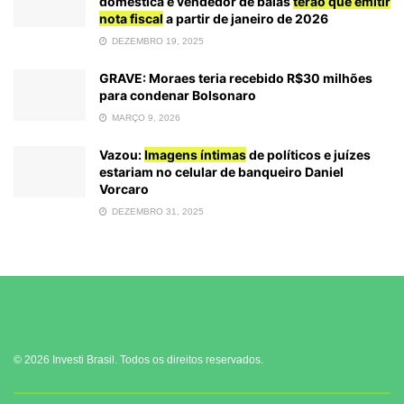
doméstica e vendedor de balas
terão que emitir
nota fiscal
a partir de janeiro de 2026
DEZEMBRO 19, 2025
GRAVE: Moraes teria recebido R$30 milhões
para condenar Bolsonaro
MARÇO 9, 2026
Vazou:
Imagens íntimas
de políticos e juízes
estariam no celular de banqueiro Daniel
Vorcaro
DEZEMBRO 31, 2025
© 2026 Investi Brasil. Todos os direitos reservados.