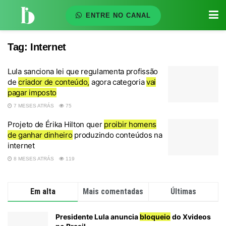
ENTRE NO CANAL
Tag:
Internet
Lula sanciona lei que regulamenta profissão
de
criador de conteúdo,
agora categoria
vai
pagar imposto
7 MESES ATRÁS
75
Projeto de Érika Hilton quer
proibir homens
de ganhar dinheiro
produzindo conteúdos na
internet
8 MESES ATRÁS
119
Em alta
Mais comentadas
Últimas
Presidente Lula anuncia
bloqueio
do Xvideos