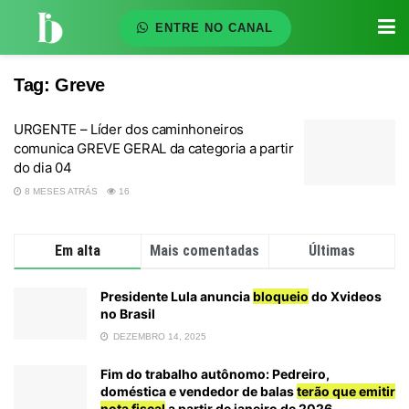
ENTRE NO CANAL
Tag:
Greve
URGENTE – Líder dos caminhoneiros
comunica GREVE GERAL da categoria a partir
do dia 04
8 MESES ATRÁS
16
Em alta
Mais comentadas
Últimas
Presidente Lula anuncia
bloqueio
do Xvideos
no Brasil
DEZEMBRO 14, 2025
Fim do trabalho autônomo: Pedreiro,
doméstica e vendedor de balas
terão que emitir
nota fiscal
a partir de janeiro de 2026