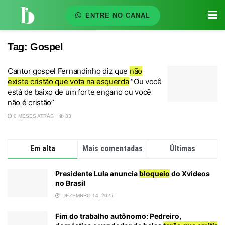
ENTRE NO CANAL
Tag:
Gospel
Cantor gospel Fernandinho diz que
não
existe cristão que vota na esquerda
“Ou você
está de baixo de um forte engano ou você
não é cristão”
8 MESES ATRÁS
83
Em alta
Mais comentadas
Últimas
Presidente Lula anuncia
bloqueio
do Xvideos
no Brasil
DEZEMBRO 14, 2025
Fim do trabalho autônomo: Pedreiro,