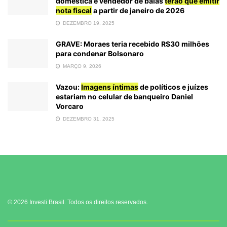
doméstica e vendedor de balas
terão que emitir
nota fiscal
a partir de janeiro de 2026
DEZEMBRO 19, 2025
GRAVE: Moraes teria recebido R$30 milhões
para condenar Bolsonaro
MARÇO 9, 2026
Vazou:
Imagens íntimas
de políticos e juízes
estariam no celular de banqueiro Daniel
Vorcaro
DEZEMBRO 31, 2025
© 2026 Investi Brasil. Todos os direitos reservados.