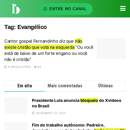
ENTRE NO CANAL
Tag:
Evangélico
Cantor gospel Fernandinho diz que
não
existe cristão que vota na esquerda
“Ou você
está de baixo de um forte engano ou você
não é cristão”
8 MESES ATRÁS
83
Em alta
Mais comentadas
Últimas
Presidente Lula anuncia
bloqueio
do Xvideos
no Brasil
DEZEMBRO 14, 2025
Fim do trabalho autônomo: Pedreiro,