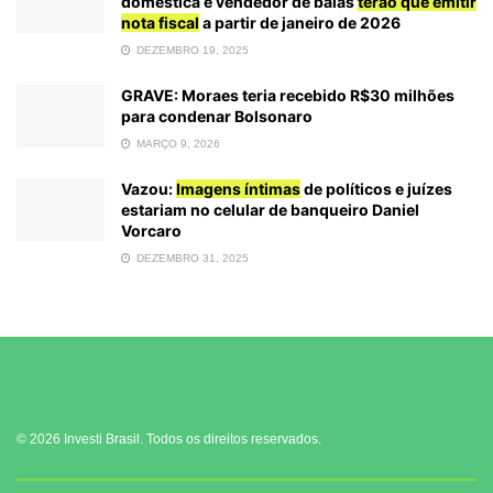
doméstica e vendedor de balas
terão que emitir
nota fiscal
a partir de janeiro de 2026
DEZEMBRO 19, 2025
GRAVE: Moraes teria recebido R$30 milhões
para condenar Bolsonaro
MARÇO 9, 2026
Vazou:
Imagens íntimas
de políticos e juízes
estariam no celular de banqueiro Daniel
Vorcaro
DEZEMBRO 31, 2025
© 2026 Investi Brasil. Todos os direitos reservados.