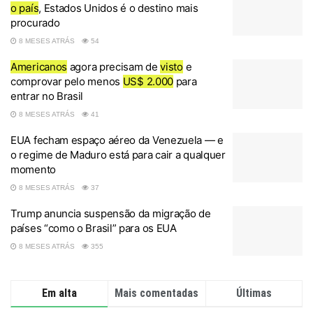
o país
, Estados Unidos é o destino mais
procurado
8 MESES ATRÁS
54
Americanos
agora precisam de
visto
e
comprovar pelo menos
US$ 2.000
para
entrar no Brasil
8 MESES ATRÁS
41
EUA fecham espaço aéreo da Venezuela — e
o regime de Maduro está para cair a qualquer
momento
8 MESES ATRÁS
37
Trump anuncia suspensão da migração de
países “como o Brasil” para os EUA
8 MESES ATRÁS
355
Em alta
Mais comentadas
Últimas