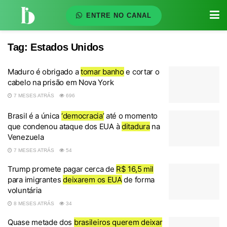
ENTRE NO CANAL
Tag:
Estados Unidos
Maduro é obrigado a
tomar banho
e cortar o
cabelo na prisão em Nova York
7 MESES ATRÁS
696
Brasil é a única
‘democracia’
até o momento
que condenou ataque dos EUA à
ditadura
na
Venezuela
7 MESES ATRÁS
54
Trump promete pagar cerca de
R$ 16,5 mil
para imigrantes
deixarem os EUA
de forma
voluntária
8 MESES ATRÁS
34
Quase metade dos
brasileiros querem deixar