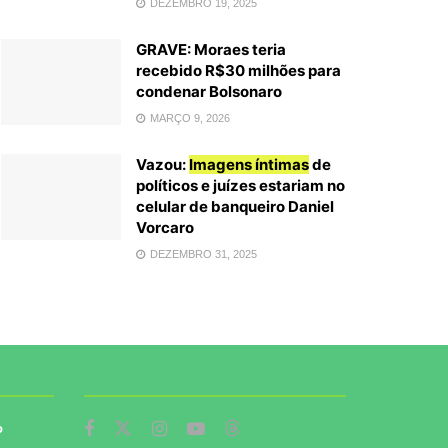
DEZEMBRO 19, 2025
GRAVE: Moraes teria
recebido R$30 milhões para
condenar Bolsonaro
MARÇO 9, 2026
Vazou:
Imagens íntimas
de
políticos e juízes estariam no
celular de banqueiro Daniel
Vorcaro
DEZEMBRO 31, 2025
o