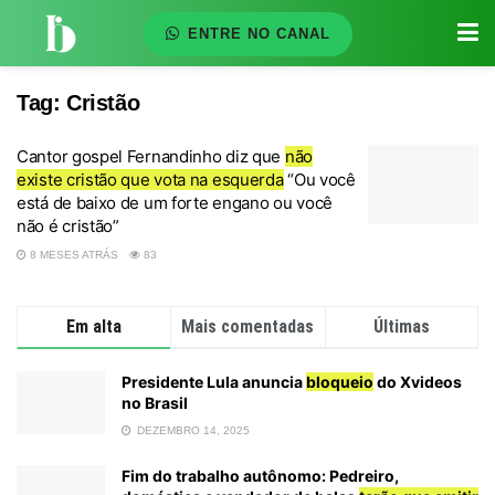
ENTRE NO CANAL
Tag:
Cristão
Cantor gospel Fernandinho diz que
não
existe cristão que vota na esquerda
“Ou você
está de baixo de um forte engano ou você
não é cristão”
8 MESES ATRÁS
83
Em alta
Mais comentadas
Últimas
Presidente Lula anuncia
bloqueio
do Xvideos
no Brasil
DEZEMBRO 14, 2025
Fim do trabalho autônomo: Pedreiro,