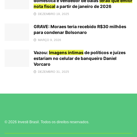
doméstica e vendedor de balas
terão que emitir
nota fiscal
a partir de janeiro de 2026
DEZEMBRO 19, 2025
GRAVE: Moraes teria recebido R$30 milhões
para condenar Bolsonaro
MARÇO 9, 2026
Vazou:
Imagens íntimas
de políticos e juízes
estariam no celular de banqueiro Daniel
Vorcaro
DEZEMBRO 31, 2025
© 2026 Investi Brasil. Todos os direitos reservados.