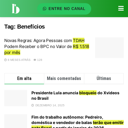
ENTRE NO CANAL
Tag:
Benefícios
Novas Regras: Agora Pessoas com
TDAH
Podem Receber o BPC no Valor de
R$ 1.518
por mês
8 MESES ATRÁS
128
Em alta
Mais comentadas
Últimas
Presidente Lula anuncia
bloqueio
do Xvideos
no Brasil
DEZEMBRO 14, 2025
Fim do trabalho autônomo: Pedreiro,
doméstica e vendedor de balas
terão que emitir
nota fiscal
a partir de janeiro de 2026