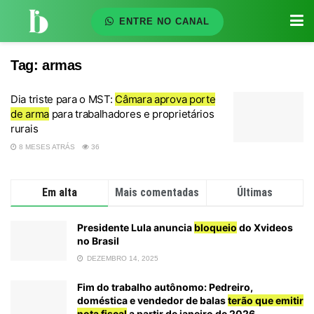
ENTRE NO CANAL
Tag:
armas
Dia triste para o MST:
Câmara aprova porte
de arma
para trabalhadores e proprietários
rurais
8 MESES ATRÁS
36
Em alta
Mais comentadas
Últimas
Presidente Lula anuncia
bloqueio
do Xvideos
no Brasil
DEZEMBRO 14, 2025
Fim do trabalho autônomo: Pedreiro,
doméstica e vendedor de balas
terão que emitir
nota fiscal
a partir de janeiro de 2026