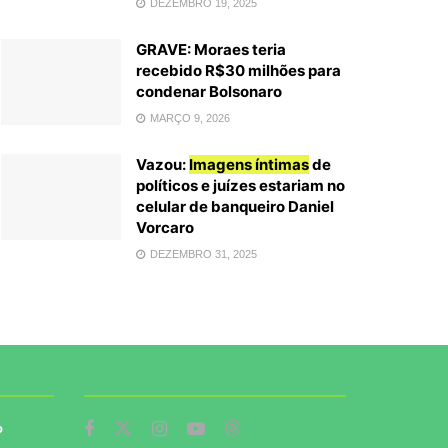
DEZEMBRO 19, 2025
GRAVE: Moraes teria
recebido R$30 milhões para
condenar Bolsonaro
MARÇO 9, 2026
Vazou:
Imagens íntimas
de
políticos e juízes estariam no
celular de banqueiro Daniel
Vorcaro
DEZEMBRO 31, 2025
o