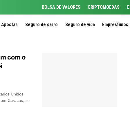
BOLSA DE VALORES
CRIPTOMOEDAS
E
Apostas
Seguro de carro
Seguro de vida
Empréstimos
am com o
á
l
tados Unidos
em Caracas, ...